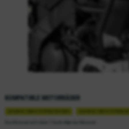
KOMPATIBLE MOTORRÄDER
SUZUKI DL 1000 A V-STROM 2014-2016
SUZUKI DL 1000 A V-STROM 20
Dein Motorrad nicht dabei ? Suche
hier
dein Motorrad.