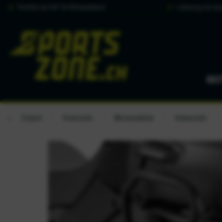
Portofrei ab CHF 50.00 Bestellwert
Lieferung am näc
MO
Zurück
Startseite
Motorradteile
Anbauteile
/
/
/
/