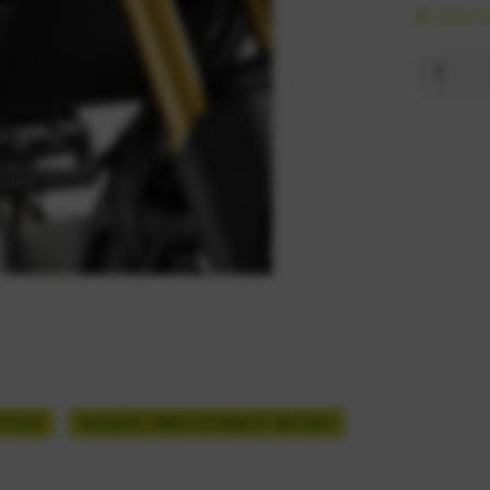
Sofort v
17-2019
SUZUKI DL 1000 A V-STROM XT 2017-2019