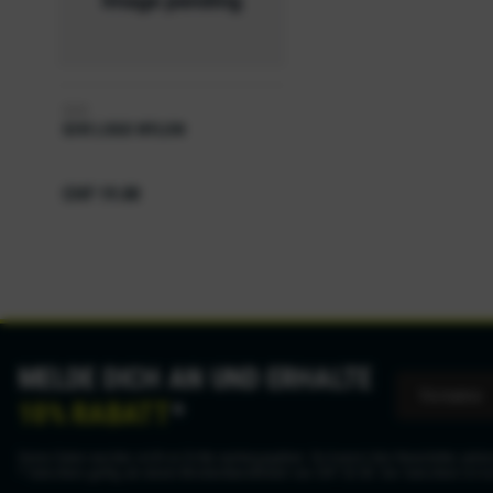
GIVI
GIVI LOGO NYLON
CHF 19.00
MELDE DICH AN UND ERHALTE
10% RABATT
*
Deine Daten werden nicht an Dritte weitergegeben. Du kannst den Newsletter jederz
* Gutschein gültig ab einem Mindestbestellwert von CHF 50.00. Der Gutschein ist n