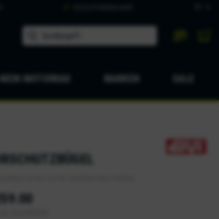
DE
9
Grosse Produktauswahl
MEIN MOTORRAD
MARKEN
SALE
RSCHUTZBÜGEL
utzbügel von GIVI sind für viele Motorräder erhältlich.
259.00
zgl. Versandkosten