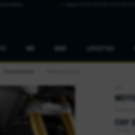
hsten Werktag
Support: DE 041 926 65 88 | FR 041 926 65 8
TO
MX
BIKE
LIFESTYLE
Sturzprotektoren
Motorschutzbügel
/
GIVI
MOTO
Die Motorsch
CHF 
inkl. MwSt.
z