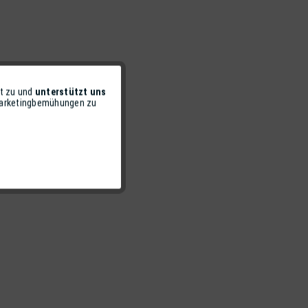
t zu und
unterstützt uns
Aktiv
 Marketingbemühungen zu
Inaktiv
Inaktiv