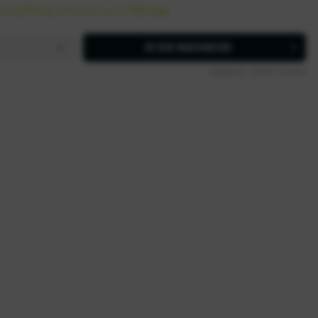
ersandfertig, Lieferzeit ca. 1-2 Werktage
IN DEN
WARENKORB
Artikel-Nr.:
D9399-TN3105