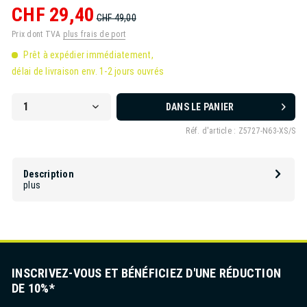
CHF 29,40
CHF 49,00
Prix dont TVA
plus frais de port
Prêt à expédier immédiatement,
délai de livraison env. 1-2 jours ouvrés
DANS LE PANIER
Réf. d'article :
Z5727-N63-XS/S
Description
plus
INSCRIVEZ-VOUS ET BÉNÉFICIEZ D'UNE RÉDUCTION
DE 10%*