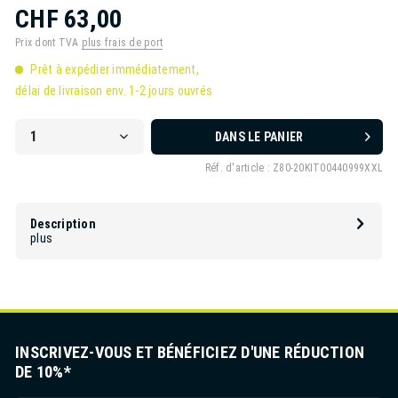
CHF 63,00
Prix dont TVA
plus frais de port
Prêt à expédier immédiatement,
délai de livraison env. 1-2 jours ouvrés
DANS LE PANIER
Réf. d'article :
Z80-20KIT00440999XXL
Description
plus
INSCRIVEZ-VOUS ET BÉNÉFICIEZ D'UNE RÉDUCTION
DE 10%*