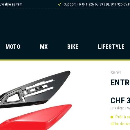
ouvrable suivant
Support: FR 041 926 65 89 | DE 041 926 65 
MOTO
MX
BIKE
LIFESTYLE
SHOEI
ENTR
CHF 3
Prix dont T
Prêt à e
délai de liv