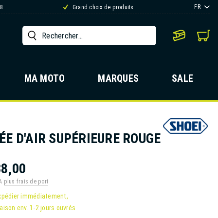
FR
88
Grand choix de produits
MA MOTO
MARQUES
SALE
ÉE D'AIR SUPÉRIEURE ROUGE
8,00
VA
plus frais de port
xpédier immédiatement,
raison env. 1-2 jours ouvrés