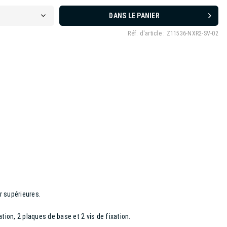
DANS LE PANIER
Réf. d'article :
Z11536-NXR2-SV-02
ir supérieures.
tion, 2 plaques de base et 2 vis de fixation.