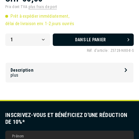
Prix dont TVA
plus frais de port
Prêt à expédier immédiatement,
délai de livraison env. 1-2 jours ouvrés
DANS LE PANIER
Réf. d'article :
Z5728-N80-8-S
Description
plus
INSCRIVEZ-VOUS ET BÉNÉFICIEZ D'UNE RÉDUCTION
DE 10%*