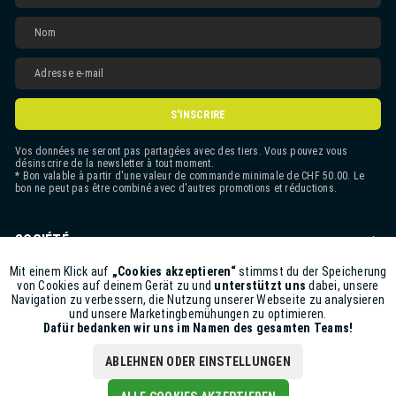
S'INSCRIRE
Vos données ne seront pas partagées avec des tiers. Vous pouvez vous
désinscrire de la newsletter à tout moment.
* Bon valable à partir d'une valeur de commande minimale de CHF 50.00. Le
bon ne peut pas être combiné avec d'autres promotions et réductions.
SOCIÉTÉ
CONTACT
Mit einem Klick auf
„Cookies akzeptieren“
stimmst du der Speicherung
Aktiv
Funktionale
von Cookies auf deinem Gerät zu und
unterstützt uns
dabei, unsere
Navigation zu verbessern, die Nutzung unserer Webseite zu analysieren
ASSISTANCE BOUTIQUE
und unsere Marketingbemühungen zu optimieren.
Inaktiv
Marketing
Dafür bedanken wir uns im Namen des gesamten Teams!
INFORMATIONS
ABLEHNEN ODER EINSTELLUNGEN
Inaktiv
Tracking
CGV
|
Politique de confidentialitéde
|
Impressum