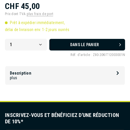
CHF 45,00
Prix dont TVA
plus frais de port
Prêt à expédier immédiatement,
délai de livraison env. 1-2 jours ouvrés
DANS LE PANIER
Réf. d'article :
Z80-20KIT12003001N
Description
plus
INSCRIVEZ-VOUS ET BÉNÉFICIEZ D'UNE RÉDUCTION
DE 10%*