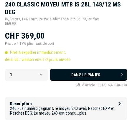
240 CLASSIC MOYEU MTB IS 28L 148/12 MS
DEG
IS, 6-trous, 148/12mm, 28 trous, Shimano Micro Spline, Ratchet
DEG 90
CHF 369,00
Prix dont TVA
plus frais de port
Prêt à expédier immédiatement,
délai de livraison env. 1-2 jours ouvrés
DANS LE PANIER
Réf. d'article :
331-016-40048-H28
Description
240 - Le numéro gagnant, le moyeu 240 avec Ratchet EXP et
Ratchet DEG. Le moyeu 240 est conçu...
plus