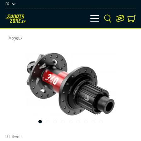
FR
Moyeux
DT Swiss