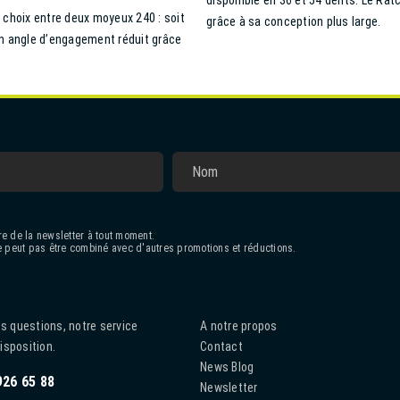
disponible en 36 et 54 dents. Le Ra
 choix entre deux moyeux 240 : soit
grâce à sa conception plus large.
n angle d’engagement réduit grâce
e de la newsletter à tout moment.
 peut pas être combiné avec d'autres promotions et réductions.
s questions, notre service
A notre propos
disposition.
Contact
News Blog
926 65 88
Newsletter