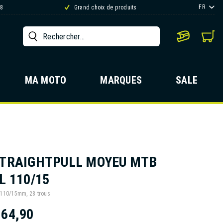
FR
88
Grand choix de produits
MA MOTO
MARQUES
SALE
STRAIGHTPULL MOYEU MTB
L 110/15
 110/15mm, 28 trous
164,90