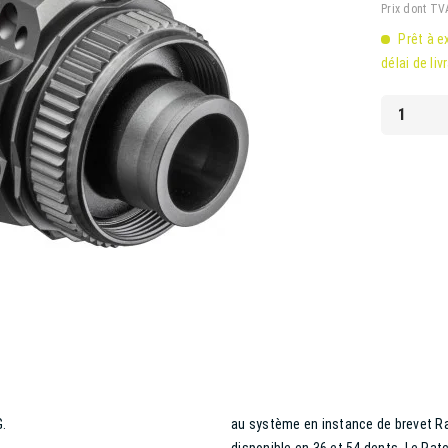
Prix dont T
Prêt à e
délai de liv
G.
au système en instance de brevet R