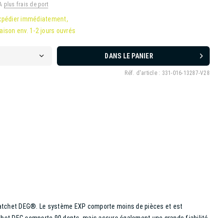
VA
plus frais de port
xpédier immédiatement,
raison env. 1-2 jours ouvrés
DANS LE PANIER
Réf. d'article :
331-016-13287-V28
atchet DEG®. Le système EXP comporte moins de pièces et est