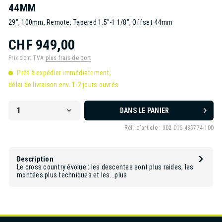
44MM
29", 100mm, Remote, Tapered 1.5"-1 1/8", Offset 44mm
CHF 949,00
Prix dont TVA
plus frais de port
Prêt à expédier immédiatement,
délai de livraison env. 1-2 jours ouvrés
DANS LE PANIER
Réf. d'article :
302-016-435774-100
Description
Le cross country évolue : les descentes sont plus raides, les
montées plus techniques et les...
plus