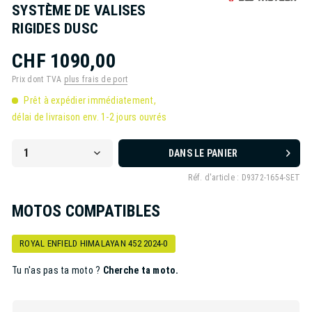
SYSTÈME DE VALISES
RIGIDES DUSC
CHF 1090,00
Prix dont TVA
plus frais de port
Prêt à expédier immédiatement,
délai de livraison env. 1-2 jours ouvrés
DANS LE PANIER
Réf. d'article :
D9372-1654-SET
MOTOS COMPATIBLES
ROYAL ENFIELD HIMALAYAN 452 2024-0
Tu n'as pas ta moto ?
Cherche ta moto.