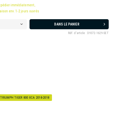
xpédier immédiatement,
raison env. 1-2 jours ouvrés
DANS LE PANIER
Réf. d'article :
D9372-1629-SET
TRIUMPH TIGER 800 XCA 2018-2018