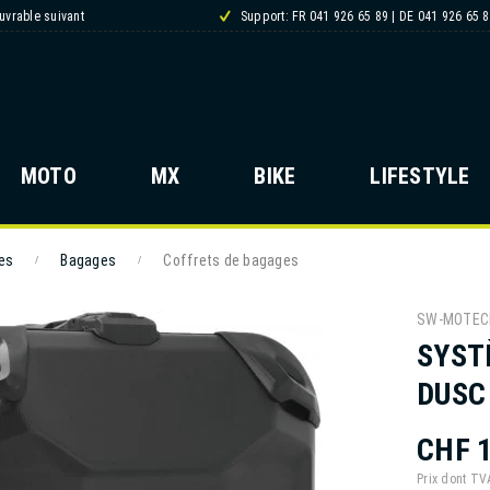
ouvrable suivant
Support: FR 041 926 65 89 | DE 041 926 65 
MOTO
MX
BIKE
LIFESTYLE
es
Bagages
Coffrets de bagages
/
/
SW-MOTEC
SYST
DUSC
CHF 
Prix dont T