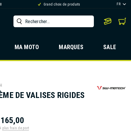
FR
88
Grand choix de produits
MA MOTO
MARQUES
SALE
H
ÈME DE VALISES RIGIDES
1165,00
VA
plus frais de port