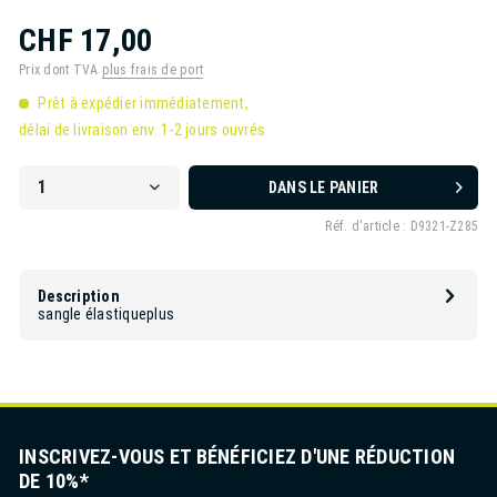
CHF 17,00
Prix dont TVA
plus frais de port
Prêt à expédier immédiatement,
délai de livraison env. 1-2 jours ouvrés
DANS LE PANIER
Réf. d'article :
D9321-Z285
Description
sangle élastique
plus
INSCRIVEZ-VOUS ET BÉNÉFICIEZ D'UNE RÉDUCTION
DE 10%*