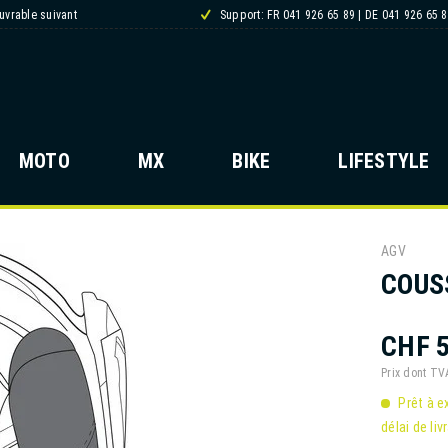
ouvrable suivant
Support: FR 041 926 65 89 | DE 041 926 65 
MOTO
MX
BIKE
LIFESTYLE
AGV
COUSS
CHF 5
Prix dont T
Prêt à e
délai de liv