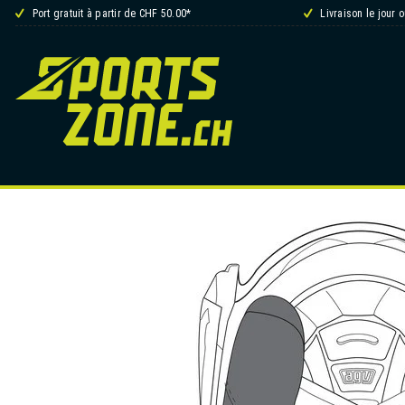
Port gratuit à partir de CHF 50.00*
Livraison le jour 