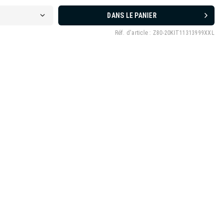
DANS LE PANIER
Réf. d'article :
Z80-20KIT11313999XXL