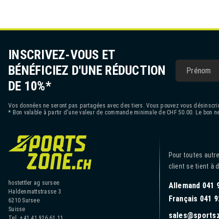
INSCRIVEZ-VOUS ET
BÉNÉFICIEZ D'UNE RÉDUCTION
DE 10%*
Vos données ne seront pas partagées avec des tiers. Vous pouvez vous désinscrir
* Bon valable à partir d'une valeur de commande minimale de CHF 50.00. Le bon ne
Pour toutes autre
client se tient à 
hostettler ag sursee
Allemand 041 
Haldenmattstrasse 3
Français 041 9
6210 Sursee
Suisse
sales@sports
Tel. +41 41 926 61 11