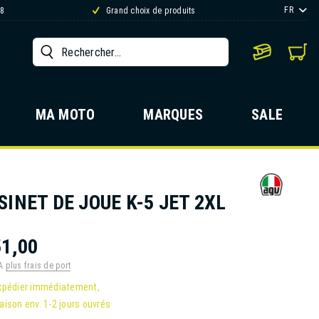
FR
88
Grand choix de produits
MA MOTO
MARQUES
SALE
INET DE JOUE K-5 JET 2XL
1,00
VA
plus frais de port
xpédier immédiatement,
raison env. 1-2 jours ouvrés