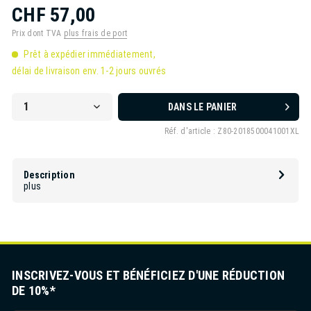
CHF 57,00
Prix dont TVA
plus frais de port
Prêt à expédier immédiatement,
délai de livraison env. 1-2 jours ouvrés
DANS LE PANIER
Réf. d'article :
Z80-2018500041001XL
Description
plus
INSCRIVEZ-VOUS ET BÉNÉFICIEZ D'UNE RÉDUCTION
DE 10%*