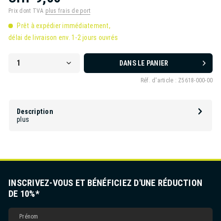
Prix dont TVA
plus frais de port
Prêt à expédier immédiatement,
délai de livraison env. 1-2 jours ouvrés
DANS LE PANIER
Réf. d'article :
Z5618-000-00
Description
plus
INSCRIVEZ-VOUS ET BÉNÉFICIEZ D'UNE RÉDUCTION
DE 10%*