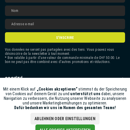
S'INSCRIRE
Vos données ne seront pas partagées avec des tiers. Vous pouvez vous
désinscrire de la newsletter à tout moment.
* Bon valable à partir d'une valeur de commande minimale de CHF 50.00. Le
bon ne peut pas être combiné avec d'autres promotions et réductions.
SOCIÉTÉ
CONTACT
Mit einem Klick auf
„Cookies akzeptieren“
stimmst du der Speicherung
Aktiv
Funktionale
von Cookies auf deinem Gerät zu und
unterstützt uns
dabei, unsere
Navigation zu verbessern, die Nutzung unserer Webseite zu analysieren
ASSISTANCE BOUTIQUE
und unsere Marketingbemühungen zu optimieren.
Inaktiv
Marketing
Dafür bedanken wir uns im Namen des gesamten Teams!
INFORMATIONS
ABLEHNEN ODER EINSTELLUNGEN
Inaktiv
Tracking
CGV
|
Politique de confidentialitéde
|
Impressum