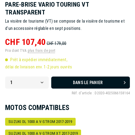
PARE-BRISE VARIO TOURING VT
TRANSPARENT
La visière de tourisme (VT) se compose de la visière de tourisme et
d'un accessoire réglable en sept positions.
CHF 107,40
CHF 179,00
Prix dont TVA
plus frais de port
Prêt à expédier immédiatement,
délai de livraison env. 1-2 jours ouvrés
DANS LE PANIER
Réf. d'article :
D2020-4025066158164
MOTOS COMPATIBLES
SUZUKI DL 1000 A V-STROM 2017-2019
SUZUKI DL 1000 A V-STROM XT 2017-2019