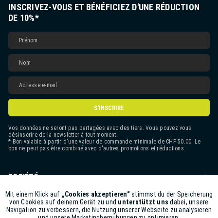
INSCRIVEZ-VOUS ET BÉNÉFICIEZ D'UNE RÉDUCTION
DE 10%*
S'INSCRIRE
Vos données ne seront pas partagées avec des tiers. Vous pouvez vous
désinscrire de la newsletter à tout moment.
* Bon valable à partir d'une valeur de commande minimale de CHF 50.00. Le
bon ne peut pas être combiné avec d'autres promotions et réductions.
SOCIÉTÉ
CONTACT
Mit einem Klick auf
„Cookies akzeptieren“
stimmst du der Speicherung
Aktiv
Funktionale
von Cookies auf deinem Gerät zu und
unterstützt uns
dabei, unsere
Navigation zu verbessern, die Nutzung unserer Webseite zu analysieren
ASSISTANCE BOUTIQUE
und unsere Marketingbemühungen zu optimieren.