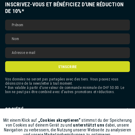
INSCRIVEZ-VOUS ET BÉNÉFICIEZ D'UNE RÉDUCTION
DE 10%*
S'INSCRIRE
Vos données ne seront pas partagées avec des tiers. Vous pouvez vous
désinscrire de la newsletter à tout moment.
* Bon valable à partir d'une valeur de commande minimale de CHF 50.00. Le
bon ne peut pas être combiné avec d'autres promotions et réductions.
SOCIÉTÉ
CONTACT
Mit einem Klick auf
„Cookies akzeptieren“
stimmst du der Speicherung
Aktiv
Funktionale
von Cookies auf deinem Gerät zu und
unterstützt uns
dabei, unsere
Navigation zu verbessern, die Nutzung unserer Webseite zu analysieren
ASSISTANCE BOUTIQUE
und unsere Marketingbemühungen zu optimieren.