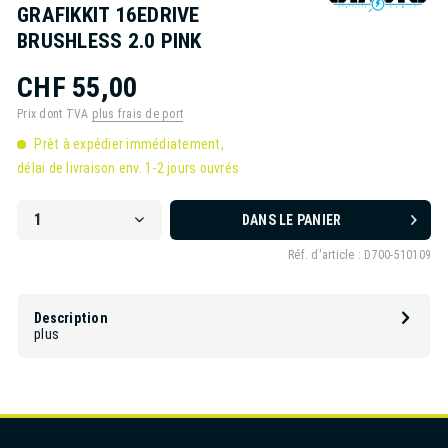
GRAFIKKIT 16EDRIVE
BRUSHLESS 2.0 PINK
CHF 55,00
Prix dont TVA
plus frais de port
Prêt à expédier immédiatement,
délai de livraison env. 1-2 jours ouvrés
DANS LE PANIER
Réf. d'article :
D700-510109
Description
plus