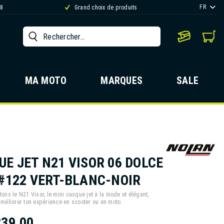
FR
88
Grand choix de produits
MA MOTO
MARQUES
SALE
UE JET N21 VISOR 06 DOLCE
 #122 VERT-BLANC-NOIR
ons le N21 Visor, le mini casque jet à la mode et élégant,
méliorer ton expérience en scooter ou en moto.
239,00