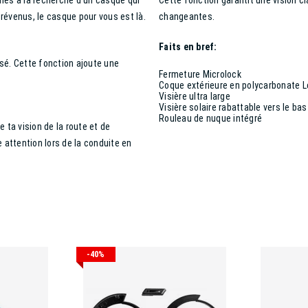
hés à la recherche d'un casque qui
Cette fonction garantit une vision c
révenus, le casque pour vous est là.
changeantes.
Faits en bref:
isé. Cette fonction ajoute une
Fermeture Microlock
Coque extérieure en polycarbonate Le
Visière ultra large
Visière solaire rabattable vers le bas
Rouleau de nuque intégré
e ta vision de la route et de
 attention lors de la conduite en
-40%