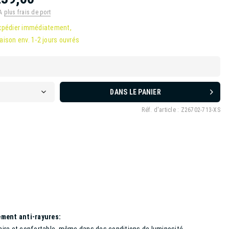
VA
plus frais de port
xpédier immédiatement,
raison env. 1-2 jours ouvrés
DANS LE PANIER
Réf. d'article :
Z26702-713-XS
ement anti-rayures: