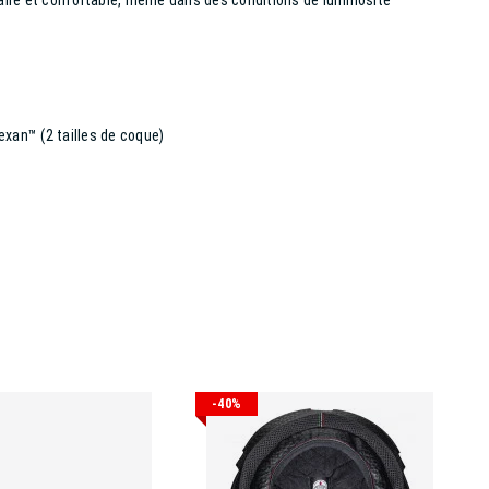
laire et confortable, même dans des conditions de luminosité
xan™ (2 tailles de coque)
-40%