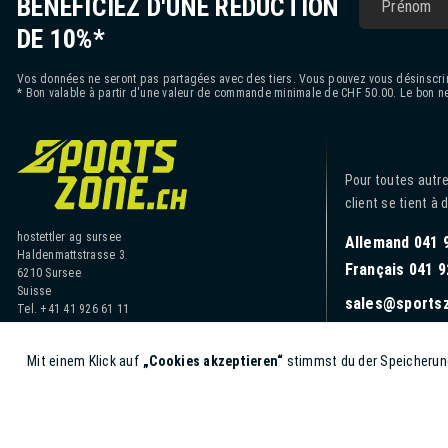
BÉNÉFICIEZ D'UNE RÉDUCTION
DE 10%*
Vos données ne seront pas partagées avec des tiers. Vous pouvez vous désinscrir
* Bon valable à partir d'une valeur de commande minimale de CHF 50.00. Le bon ne
Pour toutes autre
client se tient à 
hostettler ag sursee
Allemand 041 
Haldenmattstrasse 3
Français 041 9
6210 Sursee
Suisse
sales@sports
Tel. +41 41 926 61 11
Mit einem Klick auf
„Cookies akzeptieren“
stimmst du der Speicherun
Funktionale
© hostettler ag sursee
Marketing
CGV
|
Politique de confidentialitéde
|
Impressum