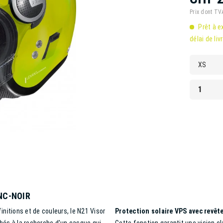
Prix dont T
Prêt à e
délai de liv
NC-NOIR
nitions et de couleurs, le N21 Visor
Protection solaire VPS avec revêt