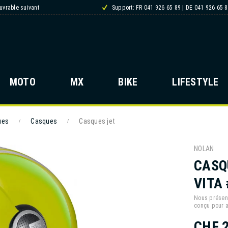
ouvrable suivant
Support: FR 041 926 65 89 | DE 041 926 65 
MOTO
MX
BIKE
LIFESTYLE
ues
Casques
Casques jet
/
/
NOLAN
CASQ
VITA
Nous présent
conçu pour a
CHF 