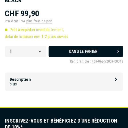
BLACK
CHF 99,90
Prix dont TVA
plus frais de port
Prêt à expédier immédiatement,
délai de livraison env. 1-2 jours ouvrés
DANS LE PANIER
Réf. d'article :
469-062-52009-00018
Description
plus
INSCRIVEZ-VOUS ET BÉNÉFICIEZ D'UNE RÉDUCTION
DE 10%*