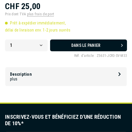
CHF 25,00
Prix dont TVA
plus frais de port
Prêt à expédier immédiatement,
délai de livraison env. 1-2 jours ouvrés
DANS LE PANIER
Réf. d'article :
Z5631-JCR3-SV-M33
Description
plus
INSCRIVEZ-VOUS ET BÉNÉFICIEZ D'UNE RÉDUCTION
DE 10%*