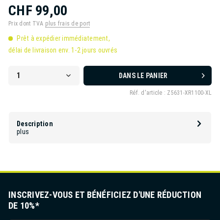
CHF 99,00
Prix dont TVA
plus frais de port
Prêt à expédier immédiatement,
délai de livraison env. 1-2 jours ouvrés
DANS LE PANIER
Réf. d'article :
Z5631-XR1100-XL
Description
plus
INSCRIVEZ-VOUS ET BÉNÉFICIEZ D'UNE RÉDUCTION
DE 10%*