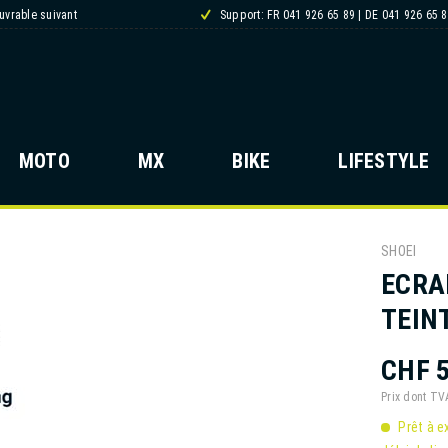
ouvrable suivant
Support: FR 041 926 65 89 | DE 041 926 65 
MOTO
MX
BIKE
LIFESTYLE
SHOEI
ECRA
TEIN
CHF 5
Prix dont T
Prêt à e