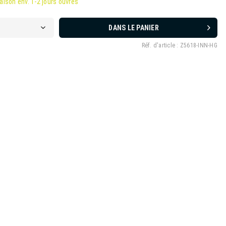
raison env. 1-2 jours ouvrés
DANS LE PANIER
Réf. d'article :
Z5618-INN-HG