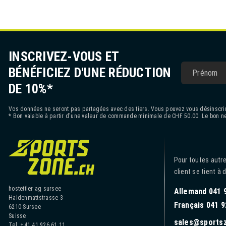
INSCRIVEZ-VOUS ET
BÉNÉFICIEZ D'UNE RÉDUCTION
DE 10%*
Vos données ne seront pas partagées avec des tiers. Vous pouvez vous désinscrir
* Bon valable à partir d'une valeur de commande minimale de CHF 50.00. Le bon ne
Pour toutes autre
client se tient à 
hostettler ag sursee
Allemand 041 
Haldenmattstrasse 3
Français 041 9
6210 Sursee
Suisse
sales@sports
Tel. +41 41 926 61 11