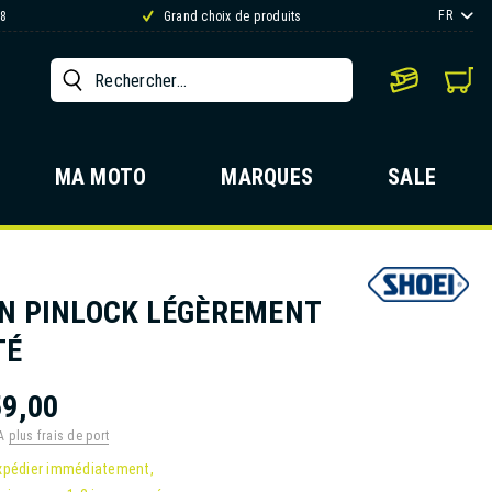
FR
88
Grand choix de produits
MA MOTO
MARQUES
SALE
N PINLOCK LÉGÈREMENT
TÉ
9,00
VA
plus frais de port
xpédier immédiatement,