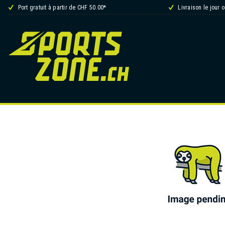
Port gratuit à partir de CHF 50.00*
Livraison le jour 