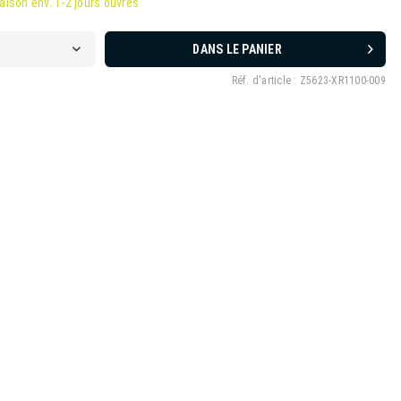
raison env. 1-2 jours ouvrés
DANS LE PANIER
Réf. d'article :
Z5623-XR1100-009