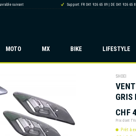
ouvrable suivant
Support: FR 041 926 65 89 | DE 041 926 65 
MOTO
MX
BIKE
LIFESTYLE
SHOEI
VENT
GRIS
CHF 4
Prix dont T
Prêt à e