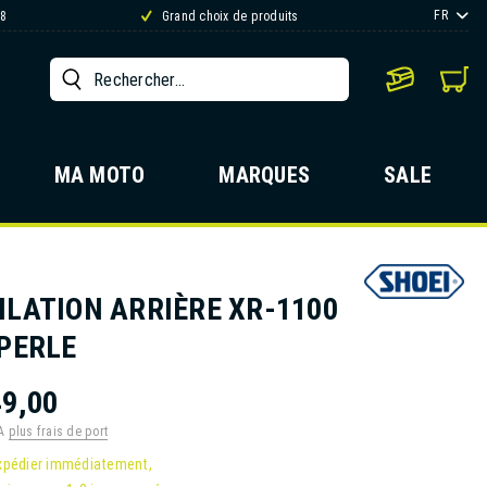
FR
88
Grand choix de produits
MA MOTO
MARQUES
SALE
ILATION ARRIÈRE XR-1100
 PERLE
9,00
VA
plus frais de port
xpédier immédiatement,