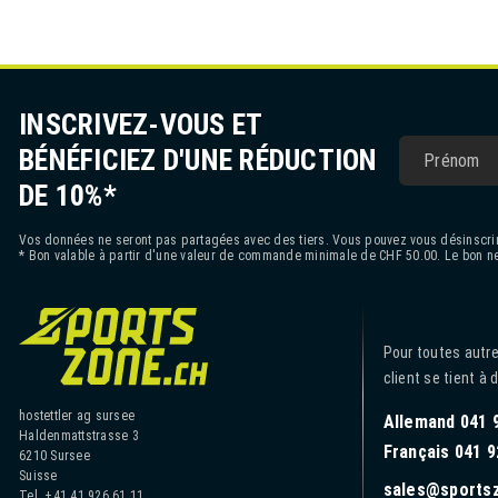
INSCRIVEZ-VOUS ET
BÉNÉFICIEZ D'UNE RÉDUCTION
DE 10%*
Vos données ne seront pas partagées avec des tiers. Vous pouvez vous désinscrir
* Bon valable à partir d'une valeur de commande minimale de CHF 50.00. Le bon ne
Pour toutes autre
client se tient à 
hostettler ag sursee
Allemand 041 
Haldenmattstrasse 3
Français 041 9
6210 Sursee
Suisse
sales@sports
Tel. +41 41 926 61 11