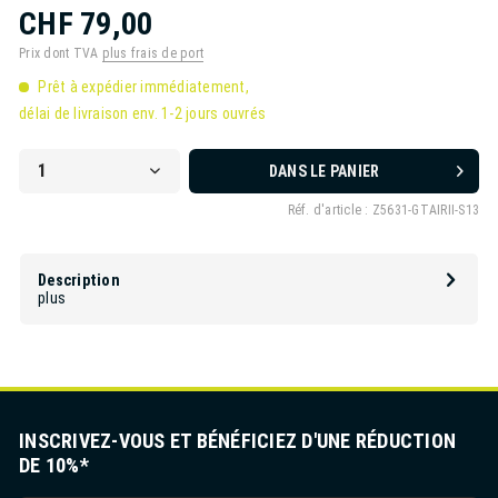
CHF 79,00
Prix dont TVA
plus frais de port
Prêt à expédier immédiatement,
délai de livraison env. 1-2 jours ouvrés
DANS LE PANIER
Réf. d'article :
Z5631-GTAIRII-S13
Description
plus
INSCRIVEZ-VOUS ET BÉNÉFICIEZ D'UNE RÉDUCTION
DE 10%*