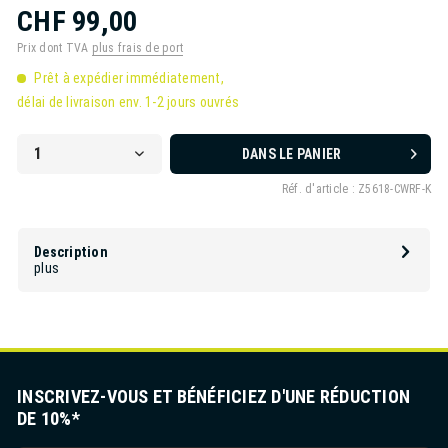
CHF 99,00
Prix dont TVA
plus frais de port
Prêt à expédier immédiatement,
délai de livraison env. 1-2 jours ouvrés
DANS LE PANIER
Réf. d'article :
Z5618-CWRF-K
Description
plus
INSCRIVEZ-VOUS ET BÉNÉFICIEZ D'UNE RÉDUCTION
DE 10%*