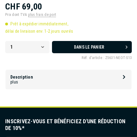
CHF 69,00
Prix dont TVA
plus frais de port
Prêt à expédier immédiatement,
délai de livraison env. 1-2 jours ouvrés
DANS LE PANIER
Réf. d'article :
Z5631-NEOT-S13
Description
plus
INSCRIVEZ-VOUS ET BÉNÉFICIEZ D'UNE RÉDUCTION
DE 10%*