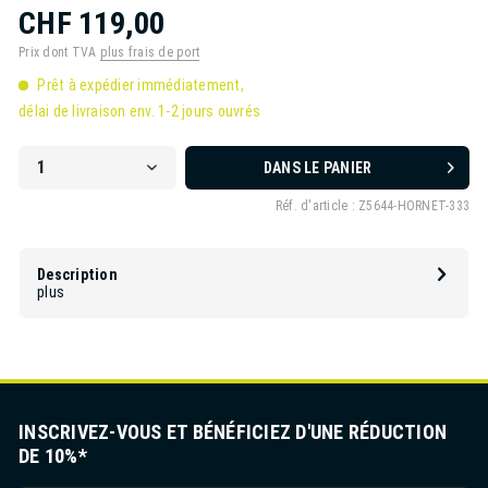
CHF 119,00
Prix dont TVA
plus frais de port
Prêt à expédier immédiatement,
délai de livraison env. 1-2 jours ouvrés
DANS LE PANIER
Réf. d'article :
Z5644-HORNET-333
Description
plus
INSCRIVEZ-VOUS ET BÉNÉFICIEZ D'UNE RÉDUCTION
DE 10%*