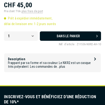
CHF 45,00
Prix dont TVA
plus frais de port
Prêt à expédier immédiatement,
délai de livraison env. 1-2 jours ouvrés
DANS LE PANIER
Réf. d'article :
Z11536-NXR2-AH-10
Description
Frappant par sa forme et sa couleur. Le NXR2 est un casque
très polyvalent. Les commandes de...
plus
INSCRIVEZ-VOUS ET BÉNÉFICIEZ D'UNE RÉDUCTION
DE 10%*