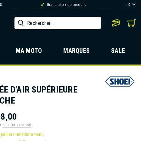
FR
88
Grand choix de produits
MA MOTO
MARQUES
SALE
ÉE D'AIR SUPÉRIEURE
CHE
8,00
VA
plus frais de port
xpédier immédiatement,