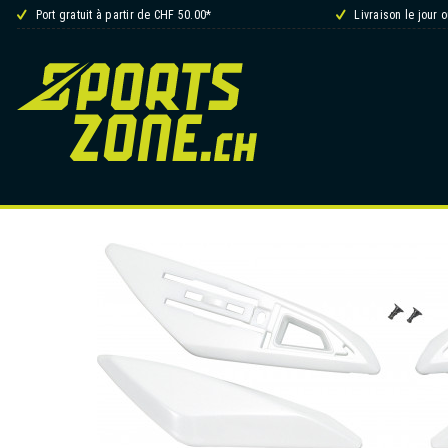
Port gratuit à partir de CHF 50.00*
Livraison le jour 