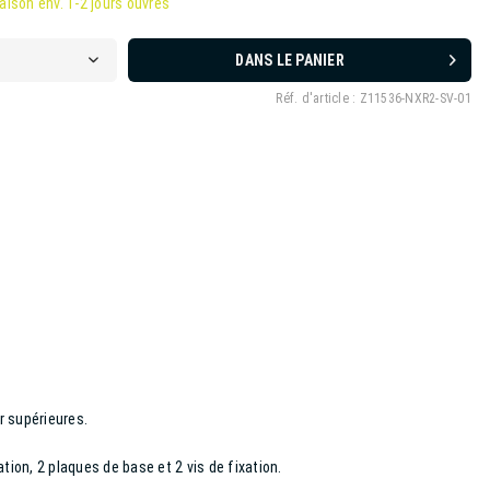
raison env. 1-2 jours ouvrés
DANS LE PANIER
Réf. d'article :
Z11536-NXR2-SV-01
ir supérieures.
tion, 2 plaques de base et 2 vis de fixation.