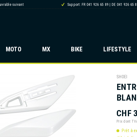
ouvrable suivant
Support: FR 041 926 65 89 | DE 041 926 65 
MOTO
MX
BIKE
LIFESTYLE
SHOEI
ENTR
BLAN
CHF 3
Prix dont T
Prêt à e