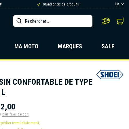
FR
88
Grand choix de produits
MA MOTO
MARQUES
SALE
SIN CONFORTABLE DE TYPE
 L
2,00
VA
plus frais de port
xpédier immédiatement,