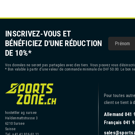
INSCRIVEZ-VOUS ET
BÉNÉFICIEZ D'UNE RÉDUCTION
DE 10%*
Vos données ne seront pas partagées avec des tiers. Vous pouvez vous désinscrir
* Bon valable à partir d'une valeur de commande minimale de CHF 50.00. Le bon ne
Pour toutes autre
client se tient à 
hostettler ag sursee
Allemand 041 
Haldenmattstrasse 3
Français 041 9
6210 Sursee
Suisse
sales@sports
Tel. +41 41 926 61 11