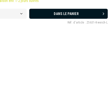
raison env. 1-2 jours ouvrés
DANS LE PANIER
Réf. d'article :
Z5631-K-weich-L