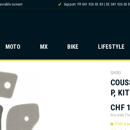
ouvrable suivant
Support: FR 041 926 65 89 | DE 041 926 65 
MOTO
MX
BIKE
LIFESTYLE
SHOEI
COUS
P, KIT
CHF 1
Prix dont T
Prêt à e