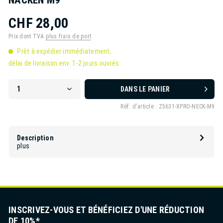
CHF 28,00
Prix dont TVA
plus frais de port
Prêt à expédier immédiatement,
délai de livraison env. 1-2 jours ouvrés
DANS LE PANIER
Réf. d'article :
Z5631-XPRO-NECK-M9
Description
plus
INSCRIVEZ-VOUS ET BÉNÉFICIEZ D'UNE RÉDUCTION
DE 10%*