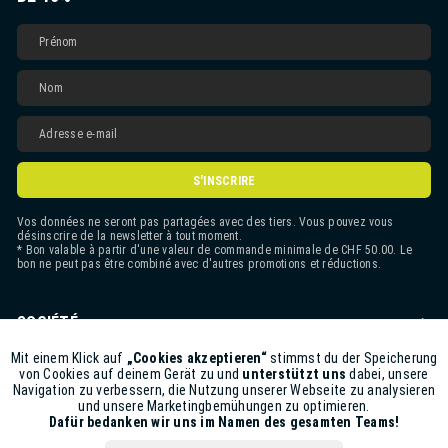
S'INSCRIRE
Vos données ne seront pas partagées avec des tiers. Vous pouvez vous
désinscrire de la newsletter à tout moment.
* Bon valable à partir d'une valeur de commande minimale de CHF 50.00. Le
bon ne peut pas être combiné avec d'autres promotions et réductions.
SOCIÉTÉ
CONTACT
Mit einem Klick auf
„Cookies akzeptieren“
stimmst du der Speicherung
Aktiv
Funktionale
von Cookies auf deinem Gerät zu und
unterstützt uns
dabei, unsere
Navigation zu verbessern, die Nutzung unserer Webseite zu analysieren
ASSISTANCE BOUTIQUE
und unsere Marketingbemühungen zu optimieren.
Inaktiv
Marketing
Dafür bedanken wir uns im Namen des gesamten Teams!
INFORMATIONS