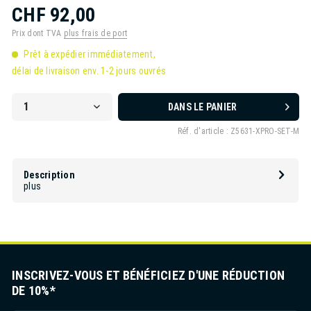
CHF 92,00
Prix dont TVA
plus frais de port
Prêt à expédier immédiatement,
délai de livraison env. 1-2 jours ouvrés
DANS LE PANIER
Réf. d'article :
Z5631-XPRO-SET-M
Description
plus
INSCRIVEZ-VOUS ET BÉNÉFICIEZ D'UNE RÉDUCTION
DE 10%*