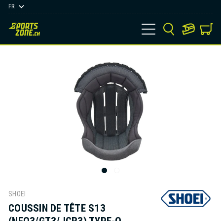
FR
SHOEI
COUSSIN DE TÊTE S13
(NEO3/GT3/JCR3) TYPE-Q