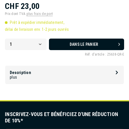
CHF 23,00
Prix dont TVA
plus frais de port
Prêt à expédier immédiatement,
délai de livraison env. 1-2 jours ouvrés
DANS LE PANIER
Réf. d'article :
Z5638-QR-E
Description
plus
INSCRIVEZ-VOUS ET BÉNÉFICIEZ D'UNE RÉDUCTION
DE 10%*