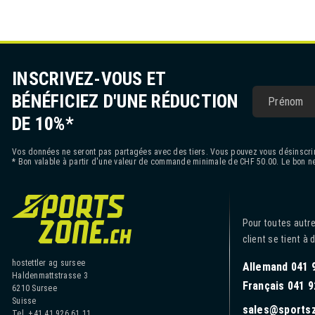
INSCRIVEZ-VOUS ET
BÉNÉFICIEZ D'UNE RÉDUCTION
DE 10%*
Vos données ne seront pas partagées avec des tiers. Vous pouvez vous désinscrir
* Bon valable à partir d'une valeur de commande minimale de CHF 50.00. Le bon ne
Pour toutes autre
client se tient à 
hostettler ag sursee
Allemand 041 
Haldenmattstrasse 3
Français 041 9
6210 Sursee
Suisse
sales@sports
Tel. +41 41 926 61 11