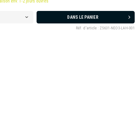
raison env. 1-2 jours ouvrés
DANS LE PANIER
Réf. d'article :
Z5631-NEO3-LAH-001