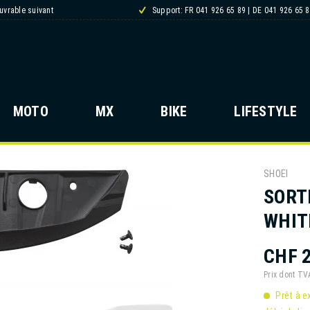
ouvrable suivant
Support: FR 041 926 65 89 | DE 041 926 65 
MOTO
MX
BIKE
LIFESTYLE
SHOEI
SORTI
WHIT
CHF 2
Prix dont T
Prêt à e