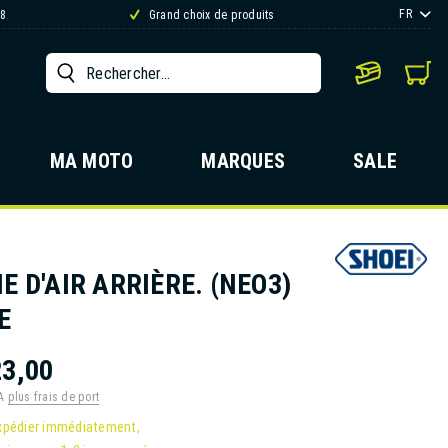
FR
88
Grand choix de produits
MA MOTO
MARQUES
SALE
E D'AIR ARRIÈRE. (NEO3)
E
3,00
VA
plus frais de port
xpédier immédiatement,