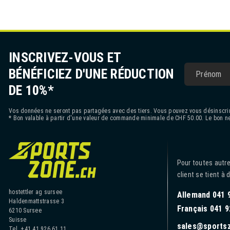
INSCRIVEZ-VOUS ET
BÉNÉFICIEZ D'UNE RÉDUCTION
DE 10%*
Vos données ne seront pas partagées avec des tiers. Vous pouvez vous désinscrir
* Bon valable à partir d'une valeur de commande minimale de CHF 50.00. Le bon ne
Pour toutes autre
client se tient à 
hostettler ag sursee
Allemand 041 
Haldenmattstrasse 3
Français 041 9
6210 Sursee
Suisse
sales@sports
Tel. +41 41 926 61 11