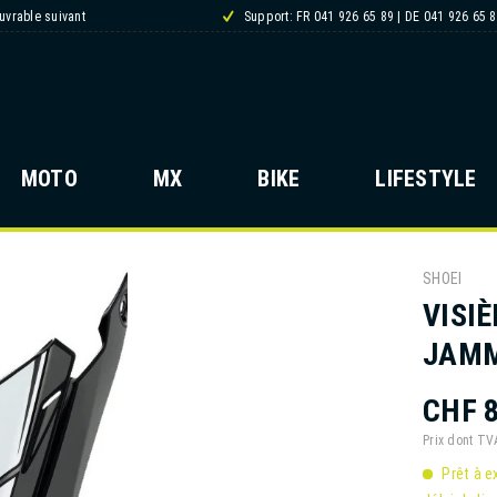
ouvrable suivant
Support: FR 041 926 65 89 | DE 041 926 65 
MOTO
MX
BIKE
LIFESTYLE
SHOEI
VISI
JAMM
CHF 8
Prix dont T
Prêt à e