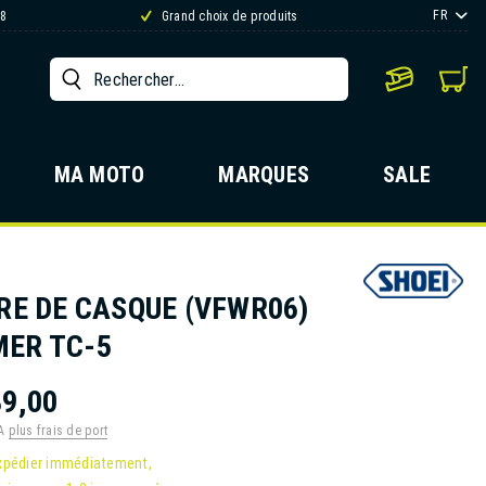
FR
88
Grand choix de produits
MA MOTO
MARQUES
SALE
ÈRE DE CASQUE (VFWR06)
ER TC-5
9,00
VA
plus frais de port
xpédier immédiatement,