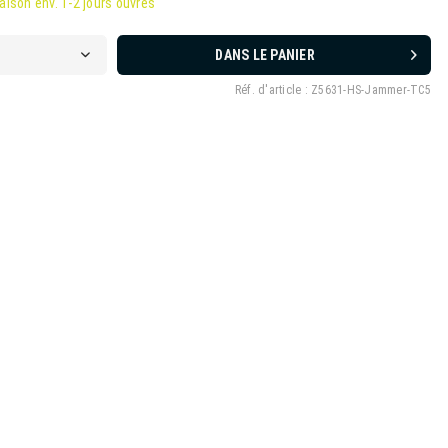
raison env. 1-2 jours ouvrés
DANS LE PANIER
Réf. d'article :
Z5631-HS-Jammer-TC5