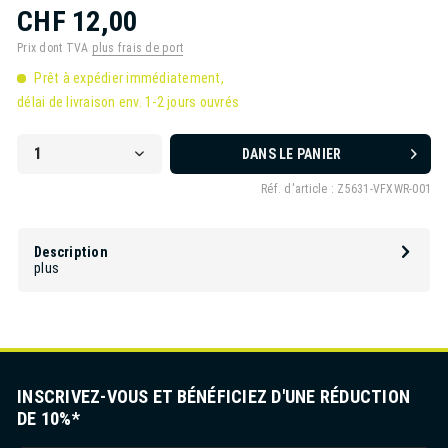
CHF 12,00
Prix dont TVA
plus frais de port
Prêt à expédier immédiatement,
délai de livraison env. 1-2 jours ouvrés
DANS LE PANIER
Réf. d'article :
Z5631-VFXWR-001
Description
plus
INSCRIVEZ-VOUS ET BÉNÉFICIEZ D'UNE RÉDUCTION
DE 10%*