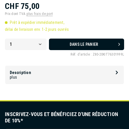
CHF 75,00
Prix dont TVA
plus frais de port
Prêt à expédier immédiatement,
délai de livraison env. 1-2 jours ouvrés
DANS LE PANIER
Réf. d'article :
Z80-20KIT76301999L
Description
plus
INSCRIVEZ-VOUS ET BÉNÉFICIEZ D'UNE RÉDUCTION
DE 10%*