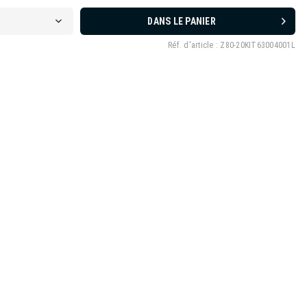
DANS LE PANIER
Réf. d'article :
Z80-20KIT63004001L