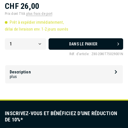
CHF 26,00
Prix dont TVA
plus frais de port
Prêt à expédier immédiatement,
délai de livraison env. 1-2 jours ouvrés
DANS LE PANIER
Réf. d'article :
Z80-20KIT75029001N
Description
plus
INSCRIVEZ-VOUS ET BÉNÉFICIEZ D'UNE RÉDUCTION
DE 10%*