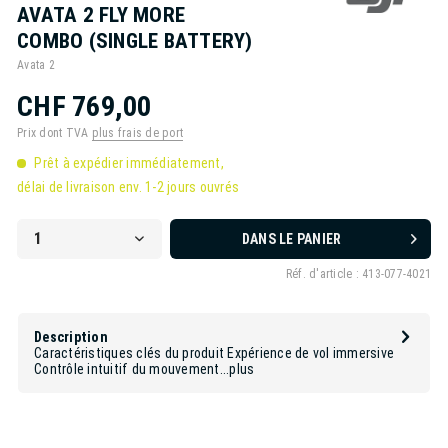
AVATA 2 FLY MORE
COMBO (SINGLE BATTERY)
Avata 2
CHF 769,00
Prix dont TVA
plus frais de port
Prêt à expédier immédiatement,
délai de livraison env. 1-2 jours ouvrés
DANS LE PANIER
Réf. d'article :
413-077-4021
Description
Caractéristiques clés du produit ‌Expérience de vol immersive
Contrôle intuitif du mouvement...
plus