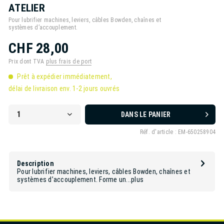
ATELIER
Pour lubrifier machines, leviers, câbles Bowden, chaînes et
systèmes d’accouplement.
CHF 28,00
Prix dont TVA
plus frais de port
Prêt à expédier immédiatement,
délai de livraison env. 1-2 jours ouvrés
DANS LE PANIER
Réf. d'article :
EM-650258904
Description
Pour lubrifier machines, leviers, câbles Bowden, chaînes et
systèmes d’accouplement. Forme un...
plus