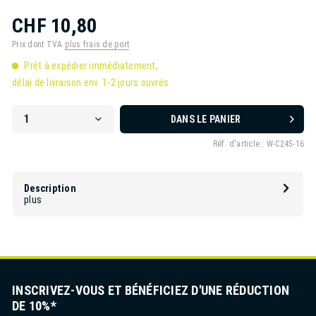
CHF 10,80
Prix dont TVA
plus frais de port
Prêt à expédier immédiatement,
délai de livraison env. 1-2 jours ouvrés
DANS LE PANIER
Réf. d'article :
W-C245-16
Description
plus
INSCRIVEZ-VOUS ET BÉNÉFICIEZ D'UNE RÉDUCTION
DE 10%*