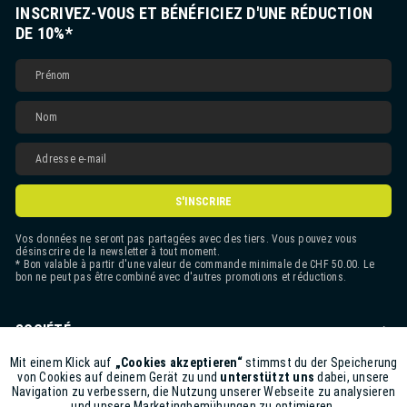
INSCRIVEZ-VOUS ET BÉNÉFICIEZ D'UNE RÉDUCTION
DE 10%*
S'INSCRIRE
Vos données ne seront pas partagées avec des tiers. Vous pouvez vous
désinscrire de la newsletter à tout moment.
* Bon valable à partir d'une valeur de commande minimale de CHF 50.00. Le
bon ne peut pas être combiné avec d'autres promotions et réductions.
SOCIÉTÉ
CONTACT
Mit einem Klick auf
„Cookies akzeptieren“
stimmst du der Speicherung
Aktiv
Funktionale
von Cookies auf deinem Gerät zu und
unterstützt uns
dabei, unsere
Navigation zu verbessern, die Nutzung unserer Webseite zu analysieren
ASSISTANCE BOUTIQUE
und unsere Marketingbemühungen zu optimieren.