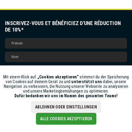
INSCRIVEZ-VOUS ET BÉNÉFICIEZ D'UNE RÉDUCTION
DE 10%*
Mit einem Klick auf
„Cookies akzeptieren“
stimmst du der Speicherung
Aktiv
Funktionale
von Cookies auf deinem Gerät zu und
unterstützt uns
dabei, unsere
S'INSCRIRE
Navigation zu verbessern, die Nutzung unserer Webseite zu analysieren
und unsere Marketingbemühungen zu optimieren.
Inaktiv
Marketing
Dafür bedanken wir uns im Namen des gesamten Teams!
Vos données ne seront pas partagées avec des tiers. Vous pouvez vous
désinscrire de la newsletter à tout moment.
* Bon valable à partir d'une valeur de commande minimale de CHF 50.00. Le
ABLEHNEN ODER EINSTELLUNGEN
bon ne peut pas être combiné avec d'autres promotions et réductions.
Inaktiv
Tracking
ALLE COOKIES AKZEPTIEREN
SOCIÉTÉ