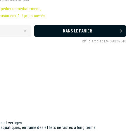
VA
plus frais de port
xpédier immédiatement,
raison env. 1-2 jours ouvrés
DANS LE PANIER
Réf. d'article :
EM-650239040
 et vertiges.
aquatiques, entraîne des effets néfastes à long terme.