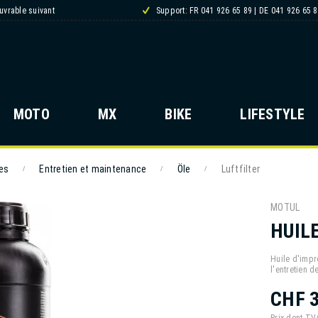
ouvrable suivant
Support: FR 041 926 65 89 | DE 041 926 65 
MOTO
MX
BIKE
LIFESTYLE
es
Entretien et maintenance
Öle
Luftfilter
/
/
/
MOTUL
HUILE
Huile d'impr
l'entretien d
CHF 3