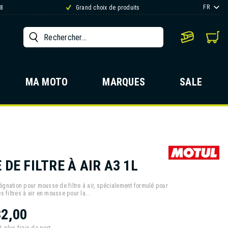
FR
88
Grand choix de produits
MA MOTO
MARQUES
SALE
 DE FILTRE À AIR A3 1L
égnation pour mousse de filtre à air, spécialement formulé pour
es filtres à air en mousse pour la...
2,00