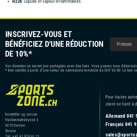
H226:
Liquide et vapeur inflammables.
INSCRIVEZ-VOUS ET
BÉNÉFICIEZ D'UNE RÉDUCTION
DE 10%*
Vos données ne seront pas partagées avec des tiers. Vous pouvez vous désinscrir
* Bon valable à partir d'une valeur de commande minimale de CHF 50.00. Le bon ne
Pour toutes autre
client se tient à 
hostettler ag sursee
Allemand 041 
Haldenmattstrasse 3
Français 041 9
6210 Sursee
Suisse
sales@sports
Tel. +41 41 926 61 11