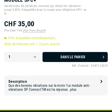
Amortisseur de vibrations innovant qui réduit les vibrations
jusqu'à 60%. Compatible avec la coque pour téléphone SPC+ ou
la...
CHF 35,00
Prix dont TVA
plus frais de port
Prêt à expédier immédiatement,
délai de livraison env. 1-2 jours ouvrés
DANS LE PANIER
Réf. d'article :
D9472-52829
Description
Que des bonnes vibrations sur la moto ! Le module anti-
vibrations SP ConnectTM est la réponse...
plus