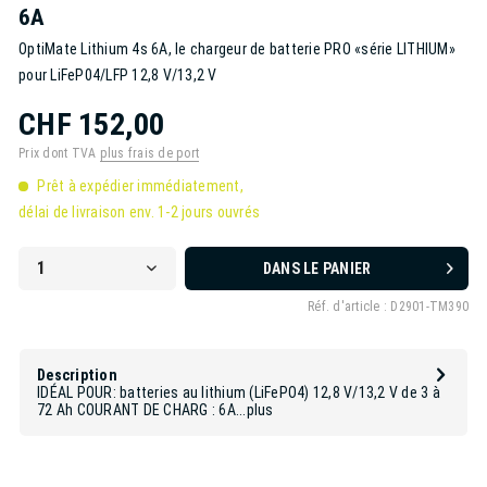
6A
OptiMate Lithium 4s 6A, le chargeur de batterie PRO «série LITHIUM»
pour LiFeP04/LFP 12,8 V/13,2 V
CHF 152,00
Prix dont TVA
plus frais de port
Prêt à expédier immédiatement,
délai de livraison env. 1-2 jours ouvrés
DANS LE PANIER
Réf. d'article :
D2901-TM390
Description
IDÉAL POUR: batteries au lithium (LiFePO4) 12,8 V/13,2 V de 3 à
72 Ah COURANT DE CHARG : 6A...
plus