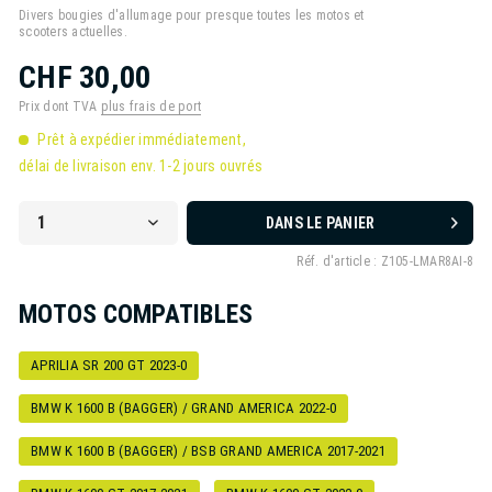
Divers bougies d'allumage pour presque toutes les motos et
scooters actuelles.
CHF 30,00
Prix dont TVA
plus frais de port
Prêt à expédier immédiatement,
délai de livraison env. 1-2 jours ouvrés
DANS LE PANIER
Réf. d'article :
Z105-LMAR8AI-8
MOTOS COMPATIBLES
APRILIA SR 200 GT 2023-0
BMW K 1600 B (BAGGER) / GRAND AMERICA 2022-0
BMW K 1600 B (BAGGER) / BSB GRAND AMERICA 2017-2021